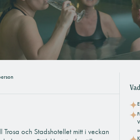
person
Vad
E
F
V
l Trosa och Stadshotellet mitt i veckan
s
K