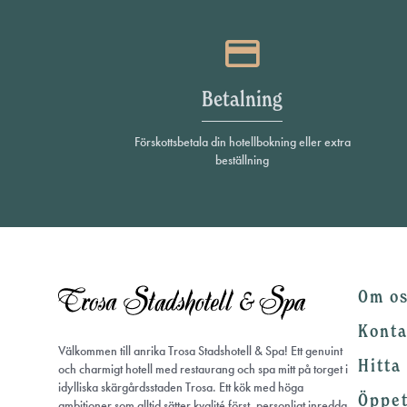
Betalning
Förskottsbetala din hotellbokning eller extra
beställning
Om o
Konta
Välkommen till anrika Trosa Stadshotell & Spa! Ett genuint
Hitta 
och charmigt hotell med restaurang och spa mitt på torget i
idylliska skärgårdsstaden Trosa. Ett kök med höga
Öppet
ambitioner som alltid sätter kvalité först, personligt inredda