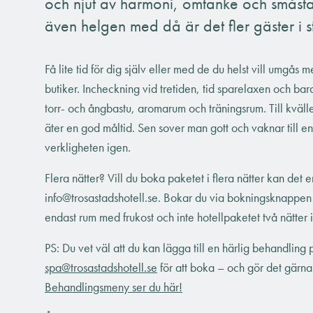
och njut av harmoni, omtanke och småst
även helgen med då är det fler gäster i s
Få lite tid för dig själv eller med de du helst vill umgå
butiker. Incheckning vid tretiden, tid sparelaxen och bara 
torr- och ångbastu, aromarum och träningsrum. Till kväll
äter en god måltid. Sen sover man gott och vaknar till en h
verkligheten igen.
Flera nätter? Vill du boka paketet i flera nätter kan det 
info@trosastadshotell.se. Bokar du via bokningsknappen
endast rum med frukost och inte hotellpaketet två nätter i
PS: Du vet väl att du kan lägga till en härlig behandling
spa@trosastadshotell.se
för att boka – och gör det gärna 
Behandlingsmeny ser du här!