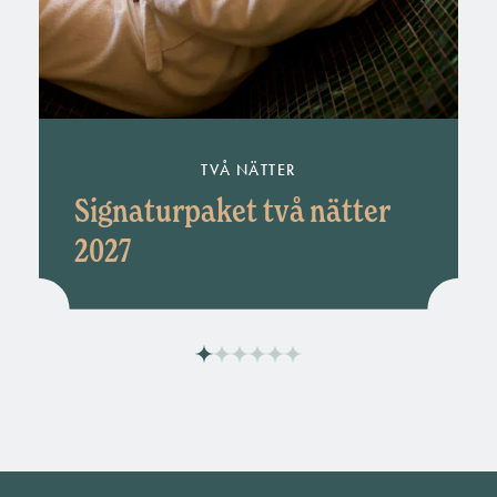
TVÅ NÄTTER
Signaturpaket två nätter
2027