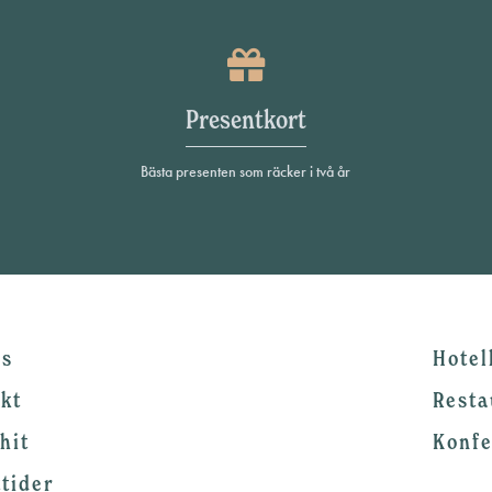
Presentkort
Bästa presenten som räcker i två år
ss
Hotel
kt
Resta
hit
Konf
tider