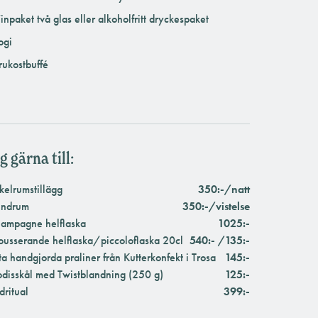
inpaket två glas eller alkoholfritt dryckespaket
ogi
rukostbuffé
g gärna till:
kelrumstillägg
350:-/natt
ndrum
350:-/vistelse
ampagne helflaska
1025:-
usserande helflaska/piccoloflaska 20cl
540:- /135:-
ta handgjorda praliner från Kutterkonfekt i Trosa
145:-
disskål med Twistblandning (250 g)
125:-
dritual
399:-