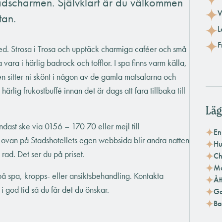
adscharmen. Självklart är du välkommen
V
tan.
L
F
s med. Strosa i Trosa och upptäck charmiga caféer och små
vara i härlig badrock och tofflor. I spa finns varm källa,
en sitter ni skönt i någon av de gamla matsalarna och
ärlig frukostbuffé innan det är dags att fara tillbaka till
Läg
endast ske via 0156 – 170 70 eller mejl till
En
 ovan på Stadshotellets egen webbsida blir andra natten
Hu
 rad. Det ser du på priset.
Ch
Mo
 på spa, kropps- eller ansiktsbehandling. Kontakta
Åt
i god tid så du får det du önskar.
Go
Ba