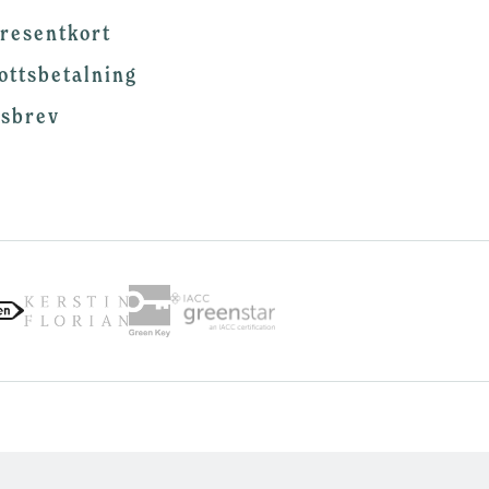
resentkort
ottsbetalning
tsbrev