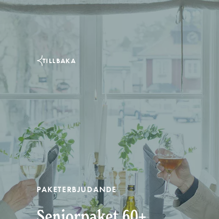
Translate
TILLBAKA
PAKETERBJUDANDE
Seniorpaket 60+