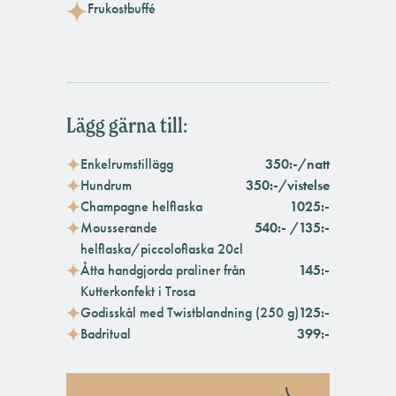
Frukostbuffé
Lägg gärna till:
Enkelrumstillägg
350:-/natt
Hundrum
350:-/vistelse
Champagne helflaska
1025:-
Mousserande
540:- /135:-
helflaska/piccoloflaska 20cl
Åtta handgjorda praliner från
145:-
Kutterkonfekt i Trosa
Godisskål med Twistblandning (250 g)
125:-
Badritual
399:-