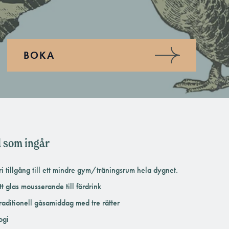
BOKA
 som ingår
ri tillgång till ett mindre gym/träningsrum hela dygnet.
tt glas mousserande till fördrink
raditionell gåsamiddag med tre rätter
ogi