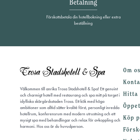
Betalning
Förskottsbetala din hotellbokning eller extra
beställning
Om o
Konta
Välkommen till anrika Trosa Stadshotell & Spa! Ett genuint
Hitta 
och charmigt hotell med restaurang och spa mitt på torget i
idylliska skärgårdsstaden Trosa. Ett kök med höga
Öppet
ambitioner som alltid sätter kvalité först, personligt inredda
hotellrum, konferensrum med modern utrustning och ett
Köp p
mysigt spa med behandlingar och relax för avkoppling och
harmoni. Hos oss är du huvudperson.
Försk