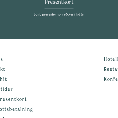
Presentkort
Bästa presenten som räcker i två år
ss
Hotel
kt
Resta
hit
Konf
tider
resentkort
ottsbetalning