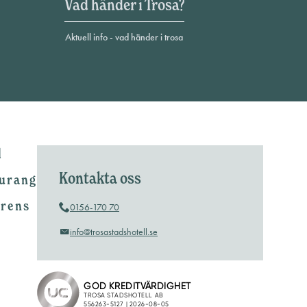
Vad händer i Trosa?
Aktuell info - vad händer i trosa
l
Kontakta oss
urang
erens
0156-170 70
info@trosastadshotell.se