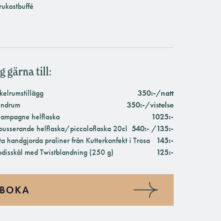
rukostbuffé
g gärna till:
kelrumstillägg
350:-/natt
ndrum
350:-/vistelse
ampagne helflaska
1025:-
usserande helflaska/piccoloflaska 20cl
540:- /135:-
ta handgjorda praliner från Kutterkonfekt i Trosa
145:-
disskål med Twistblandning (250 g)
125:-
BOKA