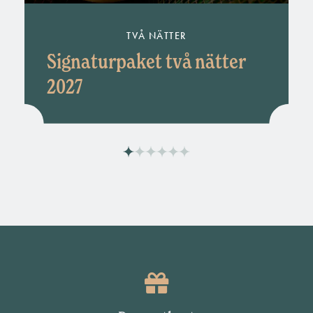
TVÅ NÄTTER
Signaturpaket två nätter
2027