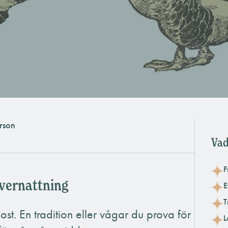
rson
Vad
F
övernattning
E
T
t. En tradition eller vågar du prova för
L