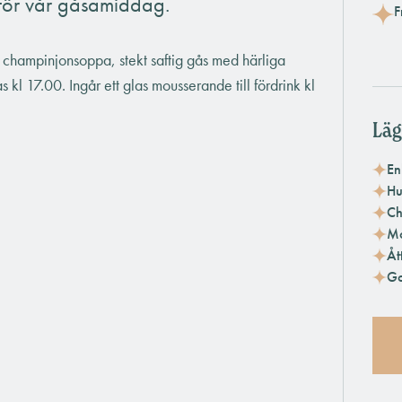
 för vår gåsamiddag.
F
 champinjonsoppa, stekt saftig gås med härliga
 kl 17.00. Ingår ett glas mousserande till fördrink kl
Läg
En
Hu
Ch
Mo
Åt
Go