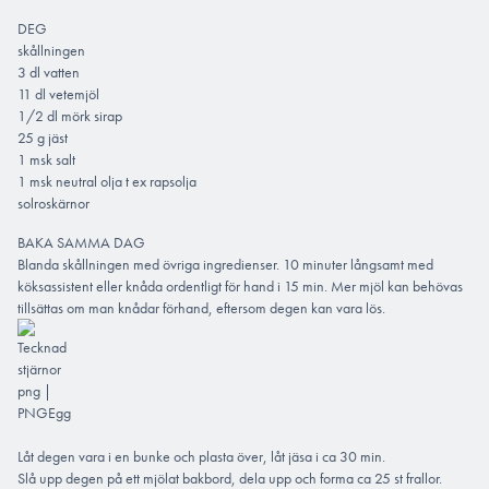
DEG
skållningen
3 dl vatten
11 dl vetemjöl
1/2 dl mörk sirap
25 g jäst
1 msk salt
1 msk neutral olja t ex rapsolja
solroskärnor
BAKA SAMMA DAG
Blanda skållningen med övriga ingredienser. 10 minuter långsamt med
köksassistent eller knåda ordentligt för hand i 15 min. Mer mjöl kan behövas
tillsättas om man knådar förhand, eftersom degen kan vara lös.
Låt degen vara i en bunke och plasta över, låt jäsa i ca 30 min.
Slå upp degen på ett mjölat bakbord, dela upp och forma ca 25 st frallor.