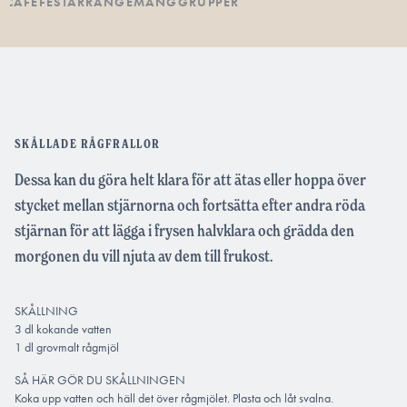
SCAFÉ
FESTARRANGEMANG
GRUPPER
SKÅLLADE RÅGFRALLOR
Dessa kan du göra helt klara för att ätas eller hoppa över
stycket mellan stjärnorna och fortsätta efter andra röda
stjärnan för att lägga i frysen halvklara och grädda den
morgonen du vill njuta av dem till frukost.
SKÅLLNING
3 dl kokande vatten
1 dl grovmalt rågmjöl
SÅ HÄR GÖR DU SKÅLLNINGEN
Koka upp vatten och häll det över rågmjölet. Plasta och låt svalna.