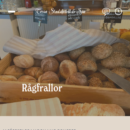
Rågfrallor